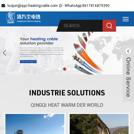
luojun@qqc-heatingcable.com
WhatsApp:8617816879390
INDUSTRIE SOLUTIONS
Live
QINGQI HEAT WARM DER WORLD