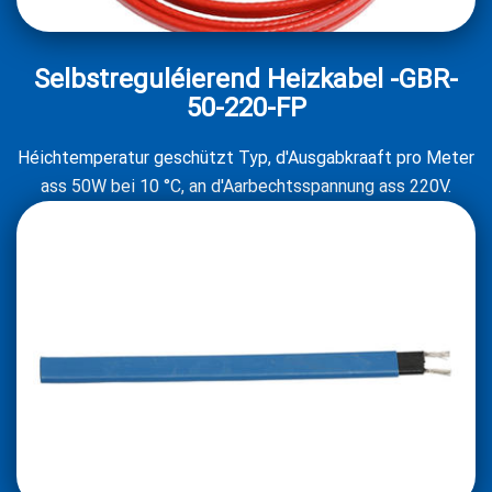
Selbstreguléierend Heizkabel -GBR-
50-220-FP
Héichtemperatur geschützt Typ, d'Ausgabkraaft pro Meter
ass 50W bei 10 °C, an d'Aarbechtsspannung ass 220V.