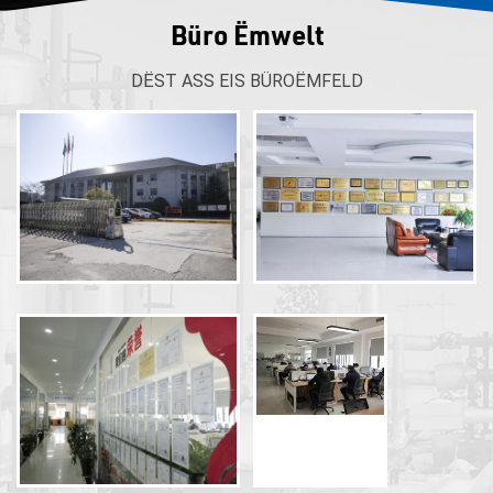
Büro Ëmwelt
DËST ASS EIS BÜROËMFELD