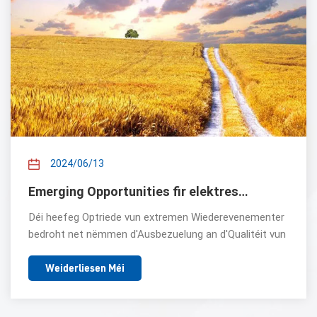
2024/06/13
Emerging Opportunities fir elektresch Heizkabelen an der Landwirtschaftsindustrie
Déi heefeg Optriede vun extremen Wiederevenementer
bedroht net nëmmen d'Ausbezuelung an d'Qualitéit vun
de Kulturen, mee bréngt och grouss Onsécherheet fir
d'Produktiounsaktivitéite vun de Baueren. Als effizient
Weiderliesen Méi
a kontrolléierbar Heiztechnologie weisen elektresch
Heizkabelen nei Uwendungspotenzial a