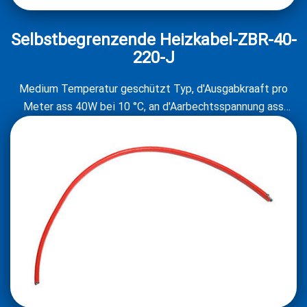
Selbstbegrenzende Heizkabel-ZBR-40-
220-J
Medium Temperatur geschützt Typ, d'Ausgabkraaft pro
Meter ass 40W bei 10 °C, an d'Aarbechtsspannung ass
220V.