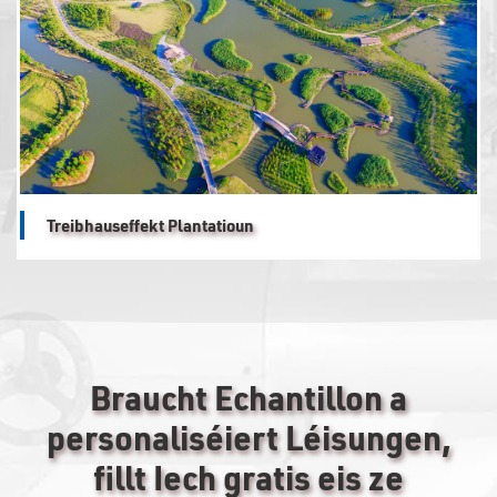
Treibhauseffekt Plantatioun
Braucht Echantillon a
personaliséiert Léisungen,
fillt Iech gratis eis ze