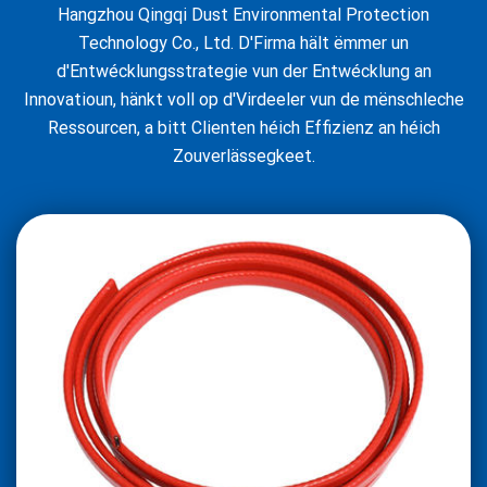
Hangzhou Qingqi Dust Environmental Protection
Technology Co., Ltd. D'Firma hält ëmmer un
d'Entwécklungsstrategie vun der Entwécklung an
Innovatioun, hänkt voll op d'Virdeeler vun de mënschleche
Ressourcen, a bitt Clienten héich Effizienz an héich
Zouverlässegkeet.