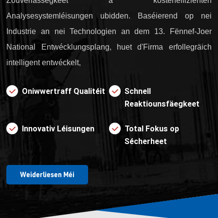
Zouverlässegkeet a kosteneffizienten
Analysesystemléisungen ubidden. Baséierend op nei
Industrie an nei Technologien an dem 13. Fënnef-Joer
National Entwécklungsplang, huet d'Firma erfollegräich
intelligent entwéckelt,
Oniwwertraff Qualitéit
Schnell
Reaktiounsfäegkeet
Innovativ Léisungen
Total Fokus op
Sécherheet
Weiderliesen Méi