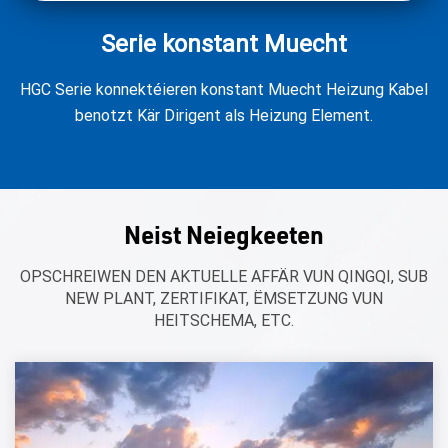
Serie konstant Muecht
HGC Serie konnektéieren konstant Muecht Heizung Kabel
benotzt Kär Dirigent als Heizung Element.
Neist Neiegkeeten
OPSCHREIWEN DEN AKTUELLE AFFÄR VUN QINGQI, SUB
NEW PLANT, ZERTIFIKAT, ËMSETZUNG VUN
HEITSCHEMA, ETC.