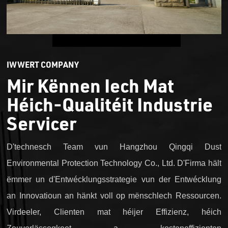
IWWERT COMPANY
Mir Kënnen Iech Mat
Héich-Qualitéit Industrie
Servicer
D'technesch Team vun Hangzhou Qingqi Dust
Environmental Protection Technology Co., Ltd. D'Firma hält
ëmmer un d'Entwécklungsstrategie vun der Entwécklung
an Innovatioun an hänkt voll op mënschlech Ressourcen.
Virdeeler, Clienten mat héijer Effizienz, héich