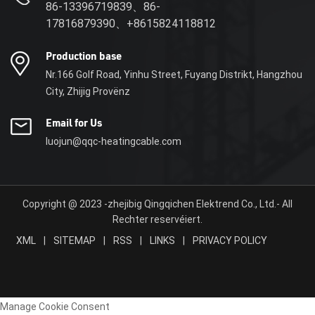
86-13396719839、86-
d'Isolatiounshaltung net gutt ass,
17816879390、+8615824118812
gëtt d'Kondensatpipe, déi duerch
Outdoor Dampheizung erhëtzt gëtt,
Production base
afréieren, souguer d'Produktioun
Nr.166 Golf Road, Yinhu Street, Fuyang Distrikt, Hangzhou
beaflossen.
City, Zhijig Provënz
Email for Us
luojun@qqc-heatingcable.com
Copyright @ 2023 -zhejibig Qingqichen Elektrend Co., Ltd.- All
Rechter reservéiert.
XML
|
SITEMAP
|
RSS
|
LINKS
|
PRIVACY POLICY
Manage Cookie Consent